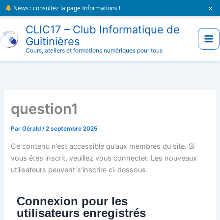
Aller
×
News : consultez la page
Informations
!
au
CLIC17 – Club Informatique de
contenu
Guitinières
Cours, ateliers et formations numériques pour tous
question1
Par
Gérald
/
2 septembre 2025
Ce contenu n’est accessible qu’aux membres du site. Si
vous êtes inscrit, veuillez vous connecter. Les nouveaux
utilisateurs peuvent s'inscrire ci-dessous.
Connexion pour les
utilisateurs enregistrés