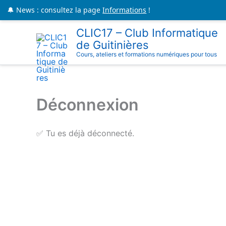
Aller
🔔 News : consultez la page
Informations
!
au
CLIC17 – Club Informatique
contenu
de Guitinières
Cours, ateliers et formations numériques pour tous
Déconnexion
✅ Tu es déjà déconnecté.